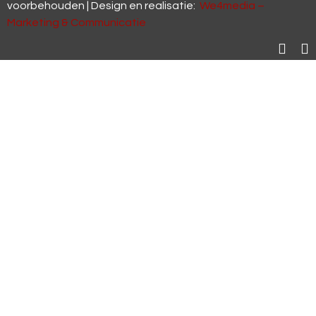
voorbehouden | Design en realisatie:
We4media –
Marketing & Communicatie