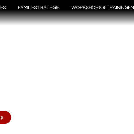
EES
FAMILIESTRATEGIE
WORKSHOPS & TRAININGEN
drijven met sterke
arden zijn succesvoller
op