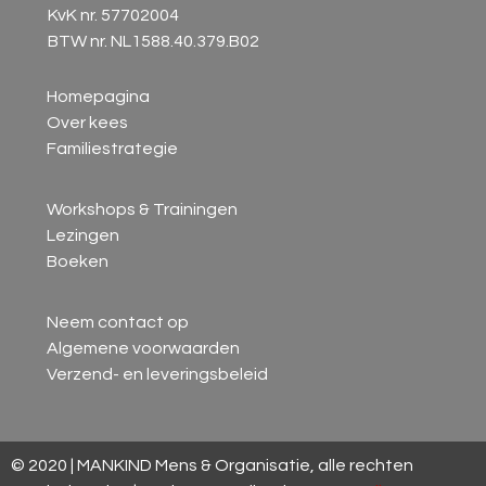
KvK nr. 57702004
BTW nr. NL1588.40.379.B02
Homepagina
Over kees
Familiestrategie
Workshops & Trainingen
Lezingen
Boeken
Neem contact op
Algemene voorwaarden
Verzend- en leveringsbeleid
© 2020 | MANKIND Mens & Organisatie, alle rechten