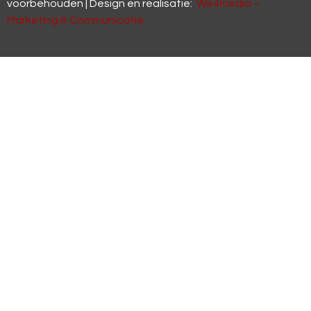
voorbehouden | Design en realisatie:
We4media –
Marketing & Communicatie