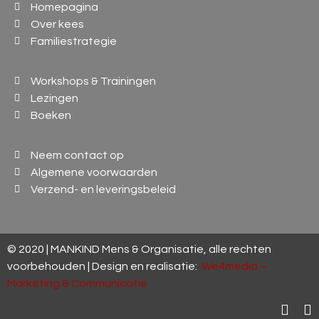
Homepagina
Over kees
Familiestrategie
Workshops & Trainingen
Lezingen
Boeken
Neem contact op
Algemene voorwaarden
Verzend- en leveringsbeleid
© 2020 | MANKIND Mens & Organisatie, alle rechten
voorbehouden | Design en realisatie:
We4media –
Marketing & Communicatie