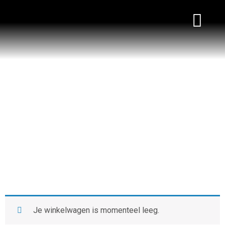
WORKSHOPS & TRAININGEN
Winkelwagen
Je winkelwagen is momenteel leeg.