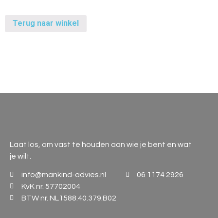
Terug naar winkel
Laat los, om vast te houden aan wie je bent en wat
je wilt.
info@mankind-advies.nl
06 1174 2926
KvK nr. 57702004
BTW nr. NL1588.40.379.B02