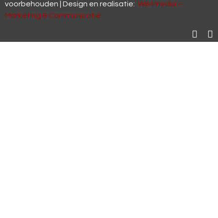
voorbehouden | Design en realisatie:
We4media –
Marketing & Communicatie