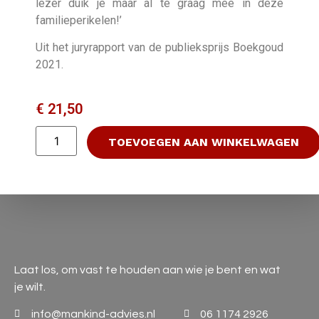
lezer duik je maar al te graag mee in deze
familieperikelen!’
Uit het juryrapport van de publieksprijs Boekgoud
2021.
€
21,50
TOEVOEGEN AAN WINKELWAGEN
Laat los, om vast te houden aan wie je bent en wat
je wilt.
info@mankind-advies.nl
06 1174 2926