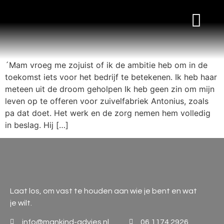
WORKSHOPS & TRAININGEN
´Mam vroeg me zojuist of ik de ambitie heb om in de
toekomst iets voor het bedrijf te betekenen. Ik heb haar
meteen uit de droom geholpen Ik heb geen zin om mijn
leven op te offeren voor zuivelfabriek Antonius, zoals
pa dat doet. Het werk en de zorg nemen hem volledig
in beslag. Hij […]
Laat los, om vast te houden aan wie je bent en wat
je wilt.
info@mankind-advies.nl
06 1174 2926